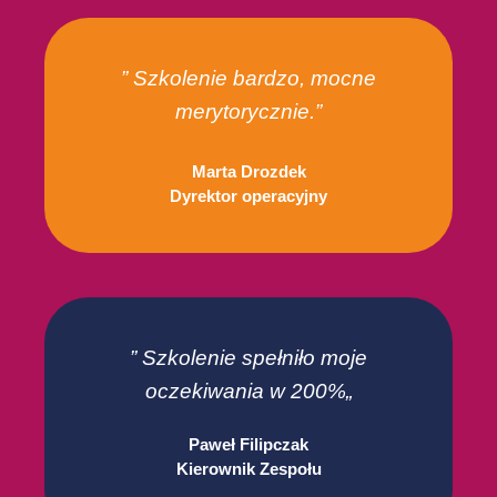
” Szkolenie bardzo, mocne
merytorycznie.”
Marta Drozdek
Dyrektor operacyjny
”
Szkolenie spełniło moje
oczekiwania w 200%
„
Paweł Filipczak
Kierownik Zespołu